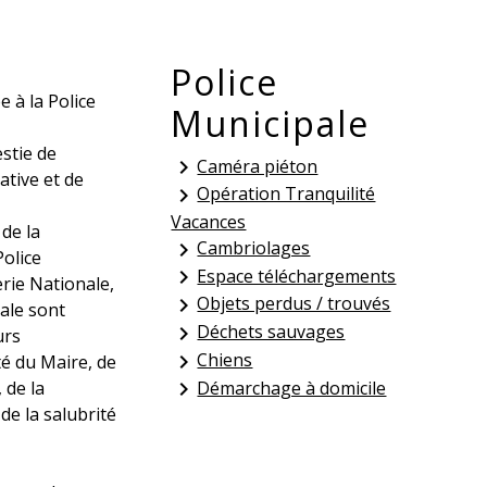
Police
 à la Police
Municipale
estie de
Caméra piéton
keyboard_arrow_right
ative et de
Opération Tranquilité
keyboard_arrow_right
Vacances
 de la
Cambriolages
keyboard_arrow_right
olice
Espace téléchargements
keyboard_arrow_right
rie Nationale,
Objets perdus / trouvés
keyboard_arrow_right
ale sont
Déchets sauvages
keyboard_arrow_right
urs
Chiens
keyboard_arrow_right
té du Maire, de
 de la
Démarchage à domicile
keyboard_arrow_right
 de la salubrité