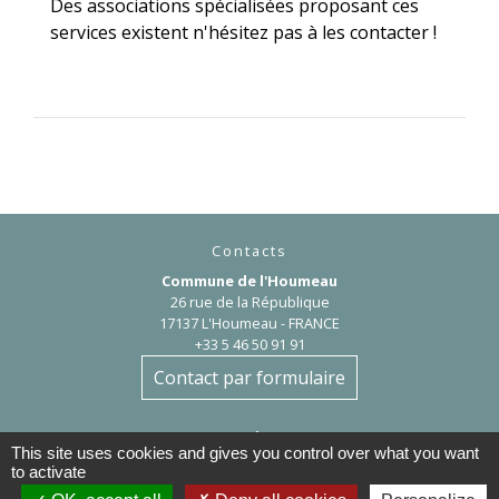
Des associations spécialisées proposant ces
services existent n'hésitez pas à les contacter !
Contacts
Commune de l'Houmeau
26 rue de la République
17137 L'Houmeau - FRANCE
+33 5 46 50 91 91
Contact par formulaire
Astreinte
This site uses cookies and gives you control over what you want
En semaine à partir de 17h, samedi, dimanche et jours fériés :06 76 72
to activate
95 13