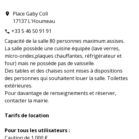
Place Gaby Coll
location_on
17137 L'Houmeau
+33 5 46 50 91 91
phone
Capacité de la salle 80 personnes maximum assises.
La salle possède une cuisine équipée (lave verres,
micro-ondes,plaques chauffantes, réfrigérateur et
four) mais ne possède pas de vaisselle.
Des tables et des chaises sont mises à dispositions
des personnes qui souhaitent louer la salle. Toilettes
extérieures.
Pour davantage de renseignements et réserver,
contacter la mairie.
Tarifs de location
Pour tous les utilisateurs :
Caution de 1 000 €