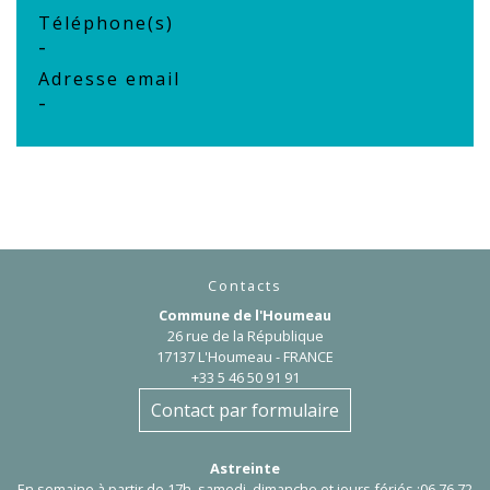
Téléphone(s)
-
Adresse email
-
Contacts
Commune de l'Houmeau
26 rue de la République
17137 L'Houmeau - FRANCE
+33 5 46 50 91 91
Contact par formulaire
Astreinte
En semaine à partir de 17h, samedi, dimanche et jours fériés :06 76 72