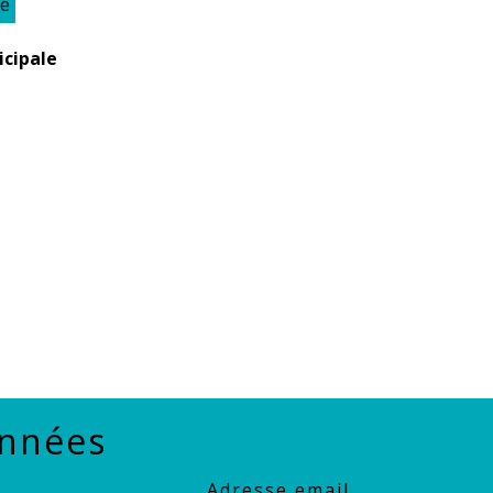
té
icipale
nnées
Adresse email